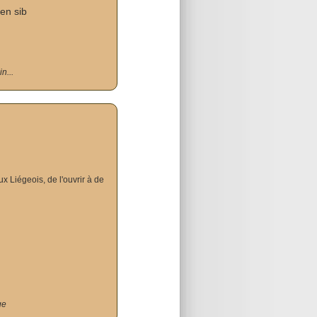
en sib
n...
x Liégeois, de l'ouvrir à de
ge