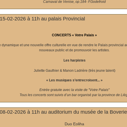
Carnaval de Venise, op.184- F.Godefroid
5-02-2026 à 11h au palais Provincial
CONCERTS « Votre Palais »
dynamique et une nouvelle offre culturelle en vue de rendre le Palais provincial au
nouveaux public et de promouvoir les artistes.
Les harpistes
Juliette Gauthier & Manon Ladrière (très jeune talent)
« Les musiques s’entrecroisent... »
Entrée gratuite avec la visite de "Votre Palais"
Tous les concerts sont suivis d’un bar organisé par la province de Liè
8-02-2026 à 11h au auditorium du musée de la Boverie
Duo Eoliha