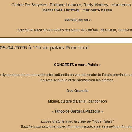
Cédric De Bruycker, Philippe Lemaire, Rudy Mathey : clarinettes 
Bethsabée Hatzfeld : clarinette basse
«Movi(e)ng on »
Spectacle musical des belles musiques du cinéma : Bernstein, Gerswchi
5-04-2026 à 11h au palais Provincial
CONCERTS « Votre Palais »
dynamique et une nouvelle offre culturelle en vue de rendre le Palais provincial au
nouveaux public et de promouvoir les artistes.
Duo Gruselle
Miguel, guitare & Daniel, bandonéon
« Tango de Gardel à Piazzolla »
Entrée gratuite avec la visite de "Votre Palais"
Tous les concerts sont suivis d’un bar organisé par la province de Liè