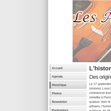
L'histo
Accueil
Des origi
Agenda
Le 17 septembre
Historique
(violons), Louis
commencer toute
Photos
remettre à l'hon
quatuor. Voici 
Newsletter
artisans, l’homm
Partenaires
publique, de 48